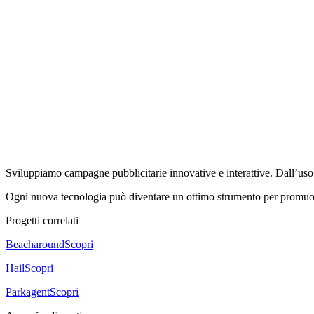
Sviluppiamo campagne pubblicitarie innovative e interattive. Dall’uso de
Ogni nuova tecnologia può diventare un ottimo strumento per promuov
Progetti correlati
Beacharound
Scopri
Hail
Scopri
Parkagent
Scopri