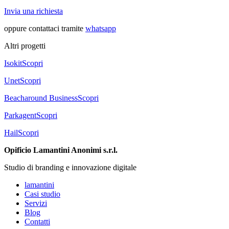
Invia una richiesta
oppure contattaci tramite
whatsapp
Altri progetti
Isokit
Scopri
Unet
Scopri
Beacharound Business
Scopri
Parkagent
Scopri
Hail
Scopri
Opificio Lamantini Anonimi s.r.l.
Studio di branding e innovazione digitale
lamantini
Casi studio
Servizi
Blog
Contatti