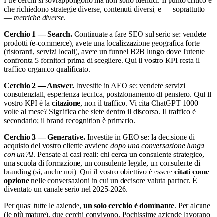
I tre cerchi si sovrappongono ma non sono identici. Il punto critico è
che richiedono strategie diverse, contenuti diversi, e — soprattutto
—
metriche diverse
.
Cerchio 1 — Search.
Continuate a fare SEO sul serio se: vendete
prodotti (e-commerce), avete una localizzazione geografica forte
(ristoranti, servizi locali), avete un funnel B2B lungo dove l'utente
confronta 5 fornitori prima di scegliere. Qui il vostro KPI resta il
traffico organico qualificato.
Cerchio 2 — Answer.
Investite in AEO se: vendete servizi
consulenziali, esperienza tecnica, posizionamento di pensiero. Qui il
vostro KPI è la
citazione
, non il traffico. Vi cita ChatGPT 1000
volte al mese? Significa che siete dentro il discorso. Il traffico è
secondario; il brand recognition è primario.
Cerchio 3 — Generative.
Investite in GEO se: la decisione di
acquisto del vostro cliente avviene
dopo una conversazione lunga
con un'AI
. Pensate ai casi reali: chi cerca un consulente strategico,
una scuola di formazione, un consulente legale, un consulente di
branding (sì, anche noi). Qui il vostro obiettivo è essere
citati come
opzione
nelle conversazioni in cui un decisore valuta partner. È
diventato un canale serio nel 2025-2026.
Per quasi tutte le aziende,
un solo cerchio è dominante
. Per alcune
(le più mature), due cerchi convivono. Pochissime aziende lavorano