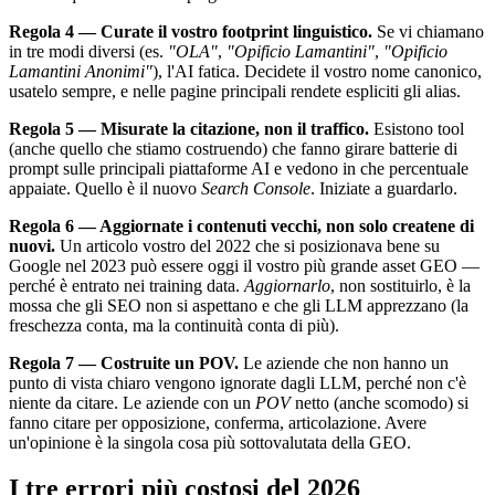
Regola 4 — Curate il vostro footprint linguistico.
Se vi chiamano
in tre modi diversi (es.
"OLA"
,
"Opificio Lamantini"
,
"Opificio
Lamantini Anonimi"
), l'AI fatica. Decidete il vostro nome canonico,
usatelo sempre, e nelle pagine principali rendete espliciti gli alias.
Regola 5 — Misurate la citazione, non il traffico.
Esistono tool
(anche quello che stiamo costruendo) che fanno girare batterie di
prompt sulle principali piattaforme AI e vedono in che percentuale
appaiate. Quello è il nuovo
Search Console
. Iniziate a guardarlo.
Regola 6 — Aggiornate i contenuti vecchi, non solo createne di
nuovi.
Un articolo vostro del 2022 che si posizionava bene su
Google nel 2023 può essere oggi il vostro più grande asset GEO —
perché è entrato nei training data.
Aggiornarlo
, non sostituirlo, è la
mossa che gli SEO non si aspettano e che gli LLM apprezzano (la
freschezza conta, ma la continuità conta di più).
Regola 7 — Costruite un POV.
Le aziende che non hanno un
punto di vista chiaro vengono ignorate dagli LLM, perché non c'è
niente da citare. Le aziende con un
POV
netto (anche scomodo) si
fanno citare per opposizione, conferma, articolazione. Avere
un'opinione è la singola cosa più sottovalutata della GEO.
I tre errori più costosi del 2026