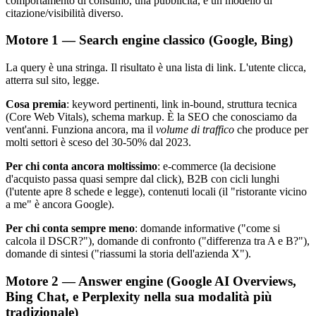
comportamento di consumo, una pubblicità, e un modello di
citazione/visibilità diverso.
Motore 1 — Search engine classico (Google, Bing)
La query è una stringa. Il risultato è una lista di link. L'utente clicca,
atterra sul sito, legge.
Cosa premia
: keyword pertinenti, link in-bound, struttura tecnica
(Core Web Vitals), schema markup. È la SEO che conosciamo da
vent'anni. Funziona ancora, ma il
volume di traffico
che produce per
molti settori è sceso del 30-50% dal 2023.
Per chi conta ancora moltissimo
: e-commerce (la decisione
d'acquisto passa quasi sempre dal click), B2B con cicli lunghi
(l'utente apre 8 schede e legge), contenuti locali (il "ristorante vicino
a me" è ancora Google).
Per chi conta sempre meno
: domande informative ("come si
calcola il DSCR?"), domande di confronto ("differenza tra A e B?"),
domande di sintesi ("riassumi la storia dell'azienda X").
Motore 2 — Answer engine (Google AI Overviews,
Bing Chat, e Perplexity nella sua modalità più
tradizionale)