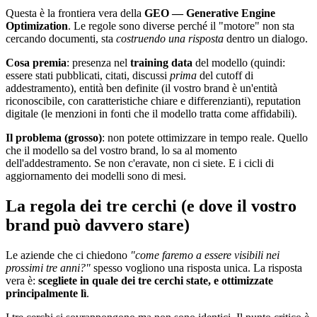
Questa è la frontiera vera della
GEO — Generative Engine
Optimization
. Le regole sono diverse perché il "motore" non sta
cercando documenti, sta
costruendo una risposta
dentro un dialogo.
Cosa premia
: presenza nel
training data
del modello (quindi:
essere stati pubblicati, citati, discussi
prima
del cutoff di
addestramento), entità ben definite (il vostro brand è un'entità
riconoscibile, con caratteristiche chiare e differenzianti), reputation
digitale (le menzioni in fonti che il modello tratta come affidabili).
Il problema (grosso)
: non potete ottimizzare in tempo reale. Quello
che il modello sa del vostro brand, lo sa al momento
dell'addestramento. Se non c'eravate, non ci siete. E i cicli di
aggiornamento dei modelli sono di mesi.
La regola dei tre cerchi (e dove il vostro
brand può davvero stare)
Le aziende che ci chiedono
"come faremo a essere visibili nei
prossimi tre anni?"
spesso vogliono una risposta unica. La risposta
vera è:
scegliete in quale dei tre cerchi state, e ottimizzate
principalmente lì
.