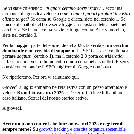
Se vi state chiedendo
"in quale cerchio dovrei stare?"
, ecco una
domanda diagnostica veloce:
come scopre i propri fornitori il vostro
cliente target?
Se cerca su Google e clicca, siete nel cerchio 1. Se
chiede al chatbot del browser e legge la risposta sintetica, siete nel
cerchio 2. Se ha una conversazione lunga con un'AI e vi nomina,
siete nel cerchio 3.
Per la maggior parte delle aziende del 2026, la verità è:
un cerchio
dominante e un cerchio di supporto
. La SEO classica continua a
portare
acquisti
(cerchio 1), ma il cerchio 2-3 porta
consideration
—
la fase in cui il vostro brand entra o non entra nella shortlist. E senza
consideration, anche il SEO migliore di Google non basta.
Ne riparleremo. Per ora vi salutiamo qui.
Giovedì 2 luglio entriamo nell'era estiva con un pezzo affettuoso e
veloce:
Brand in vacanza 2026
— 10 errori, 5 idee brillanti, un
caso italiano. Sequel del nostro storico estivo.
A giovedì.
Avete un piano content che funzionava nel 2023 e oggi rende
sempre meno?
Su
growth hacking e crescita organica sostenibile