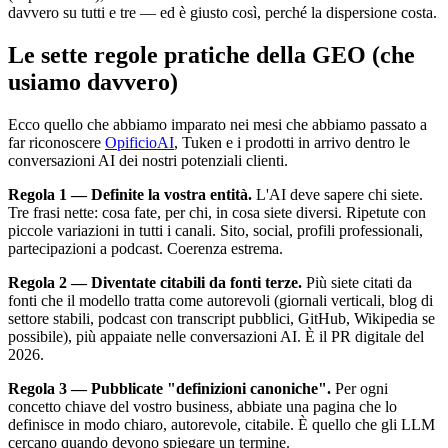
davvero su tutti e tre — ed è giusto così, perché la dispersione costa.
Le sette regole pratiche della GEO (che
usiamo davvero)
Ecco quello che abbiamo imparato nei mesi che abbiamo passato a
far riconoscere
OpificioAI
, Tuken e i prodotti in arrivo dentro le
conversazioni AI dei nostri potenziali clienti.
Regola 1 — Definite la vostra entità.
L'AI deve sapere chi siete.
Tre frasi nette: cosa fate, per chi, in cosa siete diversi. Ripetute con
piccole variazioni in tutti i canali. Sito, social, profili professionali,
partecipazioni a podcast. Coerenza estrema.
Regola 2 — Diventate citabili da fonti terze.
Più siete citati da
fonti che il modello tratta come autorevoli (giornali verticali, blog di
settore stabili, podcast con transcript pubblici, GitHub, Wikipedia se
possibile), più appaiate nelle conversazioni AI. È il PR digitale del
2026.
Regola 3 — Pubblicate "definizioni canoniche".
Per ogni
concetto chiave del vostro business, abbiate una pagina che lo
definisce in modo chiaro, autorevole, citabile. È quello che gli LLM
cercano quando devono spiegare un termine.