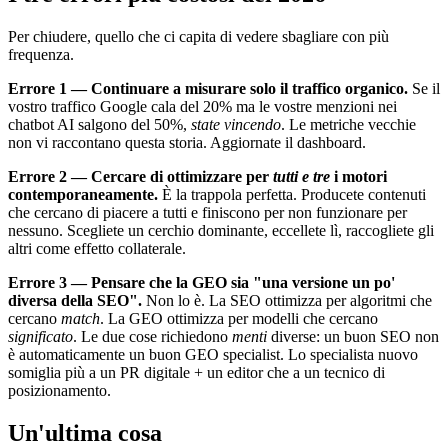
Per chiudere, quello che ci capita di vedere sbagliare con più
frequenza.
Errore 1 — Continuare a misurare solo il traffico organico.
Se il
vostro traffico Google cala del 20% ma le vostre menzioni nei
chatbot AI salgono del 50%,
state vincendo
. Le metriche vecchie
non vi raccontano questa storia. Aggiornate il dashboard.
Errore 2 — Cercare di ottimizzare per
tutti e tre
i motori
contemporaneamente.
È la trappola perfetta. Producete contenuti
che cercano di piacere a tutti e finiscono per non funzionare per
nessuno. Scegliete un cerchio dominante, eccellete lì, raccogliete gli
altri come effetto collaterale.
Errore 3 — Pensare che la GEO sia "una versione un po'
diversa della SEO".
Non lo è. La SEO ottimizza per algoritmi che
cercano
match
. La GEO ottimizza per modelli che cercano
significato
. Le due cose richiedono
menti
diverse: un buon SEO non
è automaticamente un buon GEO specialist. Lo specialista nuovo
somiglia più a un PR digitale + un editor che a un tecnico di
posizionamento.
Un'ultima cosa