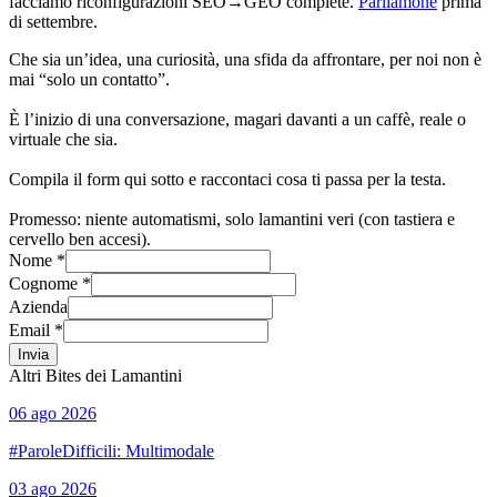
facciamo riconfigurazioni SEO→GEO complete.
Parliamone
prima
di settembre.
Che sia un’idea, una curiosità, una sfida da affrontare, per noi non è
mai “solo un contatto”.
È l’inizio di una conversazione, magari davanti a un caffè, reale o
virtuale che sia.
Compila il form qui sotto e raccontaci cosa ti passa per la testa.
Promesso: niente automatismi, solo lamantini veri (con tastiera e
cervello ben accesi).
Nome *
Cognome *
Azienda
Email *
Invia
Altri Bites dei Lamantini
06 ago 2026
#ParoleDifficili: Multimodale
03 ago 2026