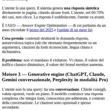
L'utente fa una query. Il sistema genera
una risposta sintetica
direttamente in pagina, citando alcune fonti. L'utente, nel 60-70%
dei casi,
non clicca
. La risposta è soddisfacente, l'utente va avanti.
È l'AEO —
Answer Engine Optimization
— di cui parliamo da un
anno (ricordate il
pezzo del 2025
e
l'update di un mese fa
).
Cosa premia
: contenuti strutturati in domanda-risposta,
autorevolezza topica (siti che ritornano frequentemente su un
argomento), citazioni da fonti riconosciute, lingua chiara e
dichiarativa.
Il problema
: non vi mandano il visitatore. Vi citano. Il valore del
traffico classico diminuisce, il valore del
brand mention
aumenta.
Motore 3 — Generative engine (ChatGPT, Claude,
Gemini conversazionale, Perplexity in modalità Pro)
L'utente non fa una query: ha una
conversazione
. Chiede consigli,
valuta opzioni, vuole un piano. Il modello costruisce una risposta
complessa che integra fonti, conoscenza pre-addestrata, e contesto
della conversazione. Le citazioni sono opzionali e spesso
secondarie.