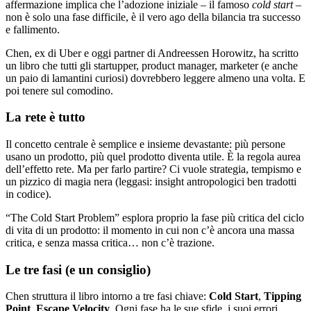
affermazione implica che l’adozione iniziale – il famoso
cold start
–
non è solo una fase difficile, è il vero ago della bilancia tra successo
e fallimento.
Chen, ex di Uber e oggi partner di Andreessen Horowitz, ha scritto
un libro che tutti gli startupper, product manager, marketer (e anche
un paio di lamantini curiosi) dovrebbero leggere almeno una volta. E
poi tenere sul comodino.
La rete è tutto
Il concetto centrale è semplice e insieme devastante: più persone
usano un prodotto, più quel prodotto diventa utile. È la regola aurea
dell’effetto rete. Ma per farlo partire? Ci vuole strategia, tempismo e
un pizzico di magia nera (leggasi: insight antropologici ben tradotti
in codice).
“The Cold Start Problem” esplora proprio la fase più critica del ciclo
di vita di un prodotto: il momento in cui non c’è ancora una massa
critica, e senza massa critica… non c’è trazione.
Le tre fasi (e un consiglio)
Chen struttura il libro intorno a tre fasi chiave:
Cold Start
,
Tipping
Point
,
Escape Velocity
. Ogni fase ha le sue sfide, i suoi errori