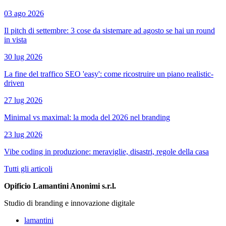
03 ago 2026
Il pitch di settembre: 3 cose da sistemare ad agosto se hai un round
in vista
30 lug 2026
La fine del traffico SEO 'easy': come ricostruire un piano realistic-
driven
27 lug 2026
Minimal vs maximal: la moda del 2026 nel branding
23 lug 2026
Vibe coding in produzione: meraviglie, disastri, regole della casa
Tutti gli articoli
Opificio Lamantini Anonimi s.r.l.
Studio di branding e innovazione digitale
lamantini