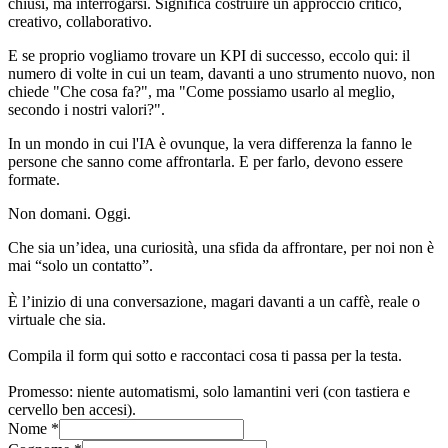
chiusi, ma interrogarsi. Significa costruire un approccio critico,
creativo, collaborativo.
E se proprio vogliamo trovare un KPI di successo, eccolo qui: il
numero di volte in cui un team, davanti a uno strumento nuovo, non
chiede "Che cosa fa?", ma "Come possiamo usarlo al meglio,
secondo i nostri valori?".
In un mondo in cui l'IA è ovunque, la vera differenza la fanno le
persone che sanno come affrontarla. E per farlo, devono essere
formate.
Non domani. Oggi.
Che sia un’idea, una curiosità, una sfida da affrontare, per noi non è
mai “solo un contatto”.
È l’inizio di una conversazione, magari davanti a un caffè, reale o
virtuale che sia.
Compila il form qui sotto e raccontaci cosa ti passa per la testa.
Promesso: niente automatismi, solo lamantini veri (con tastiera e
cervello ben accesi).
Nome *