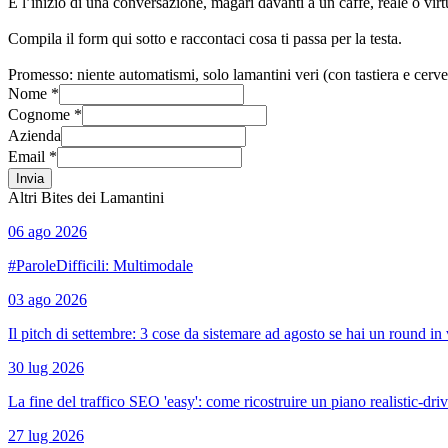
È l’inizio di una conversazione, magari davanti a un caffè, reale o virt
Compila il form qui sotto e raccontaci cosa ti passa per la testa.
Promesso: niente automatismi, solo lamantini veri (con tastiera e cerve
Nome *
Cognome *
Azienda
Email *
Invia
Altri Bites dei Lamantini
06 ago 2026
#ParoleDifficili: Multimodale
03 ago 2026
Il pitch di settembre: 3 cose da sistemare ad agosto se hai un round in 
30 lug 2026
La fine del traffico SEO 'easy': come ricostruire un piano realistic-dri
27 lug 2026