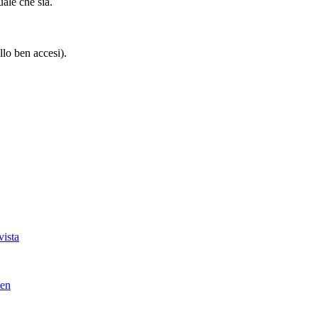
uale che sia.
llo ben accesi).
vista
ven