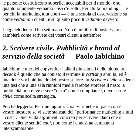
le persone costruiscono superfici accettabili per il mondo, e su
quanto raramente vediamo cosa c'è sotto. Per chi fa branding — e
per chi fa marketing tout court — è una scuola di osservazione su
come
vediamo
i clienti, e su quanto poco li
vediamo
davvero.
Leggetelo lento. Una settimana. Non è un libro di business, ma
cambierà come scrivete dei vostri clienti a settembre.
2.
Scrivere civile. Pubblicità e brand al
servizio della società
— Paolo Iabichino
Iabichino è uno dei copywriter italiani più stimati delle ultime tre
decadi: è quello che ha coniato il termine
Invertising
anni fa, ed è
una delle voci più lucide del nostro settore. In
Scrivere civile
sostiene
una tesi che a una sala riunioni media farebbe storcere il naso: la
pubblicità non deve essere "etica" come compliance, deve essere
civile
come scelta strategica.
Perché leggerlo. Per due ragioni. Una: vi rimette in pace con il
vostro mestiere se vi siete stancati del "performance marketing a tutti
i costi". Due: vi dà argomenti concreti per scrivere claim che il
vostro cliente sentirà
suoi
, non come l'ennesima campagna
interscambiabile.