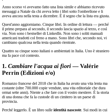
Anno scorso vi avevamo fatto una lista simile e abbiamo ricevuto
messaggi a Natale da chi aveva letto i libri sotto l'ombrellone e li
aveva ancora nella testa a dicembre. È il segno che la lista era giusta.
Quest'anno aggiorniamo. Cinque libri. In ordine di lettura — perché
il primo prepara al secondo, il secondo lascia spazio al terzo, e così
via. Non sono i bestseller di LinkedIn. Non sono i soliti manuali
americani tradotti col freno a mano. Sono libri che, secondo noi, vi
cambiano qualcosa nella testa quando rientrate.
Quattro su cinque sono italiani o ambientati in Italia. Uno è straniero
ma fa pace col contesto.
1.
Cambiare l'acqua ai fiori
— Valérie
Perrin (Edizioni e/o)
Romanzo francese del 2018 che in Italia ha avuto una vita lenta ma
costante (oltre 700.000 copie vendute, una vita editoriale che dura
ormai sette anni). Niente a che fare con il vostro mestiere. È la storia
di una donna che fa la custode di un cimitero in un paese di
provincia.
Perché leggerlo. È un libro sulle
identità nascoste
. Sui modi in cui