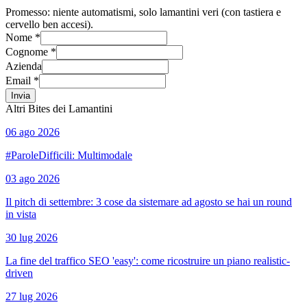
Promesso: niente automatismi, solo lamantini veri (con tastiera e
cervello ben accesi).
Nome *
Cognome *
Azienda
Email *
Invia
Altri Bites dei Lamantini
06 ago 2026
#ParoleDifficili: Multimodale
03 ago 2026
Il pitch di settembre: 3 cose da sistemare ad agosto se hai un round
in vista
30 lug 2026
La fine del traffico SEO 'easy': come ricostruire un piano realistic-
driven
27 lug 2026