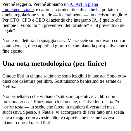
Perché leggerlo. Perché abbiamo un
AI Act in piena
implementazione
, e capire la cornice filosofica che ha portato a
quella regolazione vi rende — letteralmente — un decisore migliore.
Per CTO, CFO e CEO di aziende che integrano IA, è quello che
riempie il vuoto tra "il preventivo del fornitore" e "il preventivo del
legale".
Non è una lettura da spiaggia easy. Ma se siete su un divano con aria
condizionata, due capitoli al giorno vi cambiano la prospettiva entro
fine agosto.
Una nota metodologica (per finire)
Cinque libri in cinque settimane sono leggibili in agosto. Sono otto-
dieci ore di lettura per libro. Sostituiscono benissimo tre serate di
Netflix.
Non aspettatevi che vi diano "soluzioni operative". I libri non
funzionano così. Funzionano lentamente, e si rivedono —
nella
vostra testa
— in scelte che farete in maniera diversa nei mesi
successivi. Spesso, a Natale, vi accorgerete di aver fatto una scelta
che a maggio non avreste fatto, e capirete che il seme l'aveva
piantato uno di questi libri.