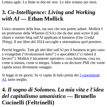
Lettura agile. Lo finite in due-tre sere. Le idee restano per mesi.
3.
Co-Intelligence: Living and Working
with AI
— Ethan Mollick
Unico straniero della lista, ma uno che non potete saltare. Mollick è
un professore della Wharton (USA) che da due anni scrive il più
chiaro e onesto blog sull'AI applicata al business (
One Useful
Thing
). Il suo libro del 2024 raccoglie e sistematizza quel pensiero.
Perché leggerlo. Tutti gli altri libri sull'AI per il business in giro sono
o evangelisti ("rivoluzionerà tutto!") o apocalittici ("ci ruberà il
lavoro!"). Mollick è laicamente operativo: cosa funziona, cosa no,
come si misura, come si integra. Adatto a un decisore PMI che vuole
capirla senza diventarne ostaggio.
Si legge in tre giorni. Se vi capita di farlo prima dei
5 esperimenti
AI
, tanto meglio.
4.
Il sogno di Solomeo. La mia vita e l'idea
del capitalismo umanistico
— Brunello
Cucinelli (Feltrinelli)