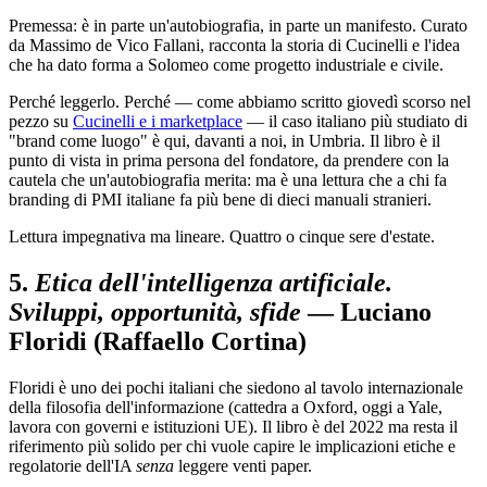
Premessa: è in parte un'autobiografia, in parte un manifesto. Curato
da Massimo de Vico Fallani, racconta la storia di Cucinelli e l'idea
che ha dato forma a Solomeo come progetto industriale e civile.
Perché leggerlo. Perché — come abbiamo scritto giovedì scorso nel
pezzo su
Cucinelli e i marketplace
— il caso italiano più studiato di
"brand come luogo" è qui, davanti a noi, in Umbria. Il libro è il
punto di vista in prima persona del fondatore, da prendere con la
cautela che un'autobiografia merita: ma è una lettura che a chi fa
branding di PMI italiane fa più bene di dieci manuali stranieri.
Lettura impegnativa ma lineare. Quattro o cinque sere d'estate.
5.
Etica dell'intelligenza artificiale.
Sviluppi, opportunità, sfide
— Luciano
Floridi (Raffaello Cortina)
Floridi è uno dei pochi italiani che siedono al tavolo internazionale
della filosofia dell'informazione (cattedra a Oxford, oggi a Yale,
lavora con governi e istituzioni UE). Il libro è del 2022 ma resta il
riferimento più solido per chi vuole capire le implicazioni etiche e
regolatorie dell'IA
senza
leggere venti paper.