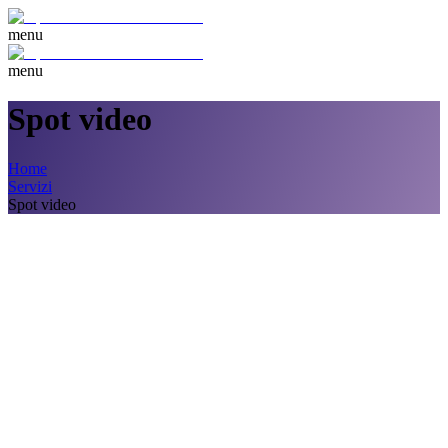
menu
menu
Spot video
Home
Servizi
Spot video