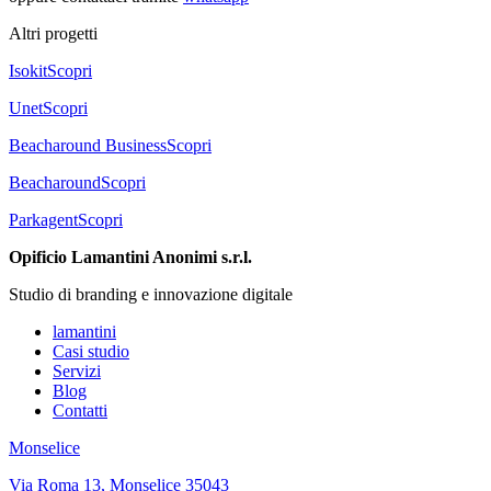
Altri progetti
Isokit
Scopri
Unet
Scopri
Beacharound Business
Scopri
Beacharound
Scopri
Parkagent
Scopri
Opificio Lamantini Anonimi s.r.l.
Studio di branding e innovazione digitale
lamantini
Casi studio
Servizi
Blog
Contatti
Monselice
Via Roma 13, Monselice 35043