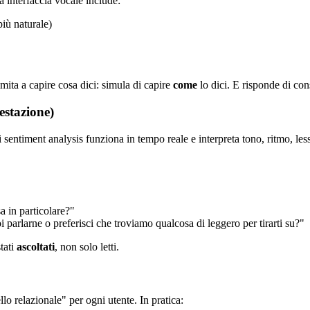
 interfaccia vocale include:
iù naturale)
ita a capire cosa dici: simula di capire
come
lo dici. E risponde di co
estazione)
entiment analysis funziona in tempo reale e interpreta tono, ritmo, lessi
a in particolare?"
 parlarne o preferisci che troviamo qualcosa di leggero per tirarti su?"
tati
ascoltati
, non solo letti.
lo relazionale" per ogni utente. In pratica: