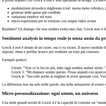
Il primo impatto con Grock 4 non è solo questione di design. La nuova
modulazione prosodica migliorata (cioè: suona meno robotico, p
gestione delle pause più credibile
variazioni emotive nel tono
micro-espressioni per la versione con output video avatar
Risultato? Un dialogo che non sembra (solo) una chat. Grock non si lim
Sentiment analysis in tempo reale (e senza ansia da pr
Grock 4 non è dotato di un cuore, ma ci va vicino. Il nuovo modulo di s
risposte, ritmo e perfino lessico per restituire un tono più consono.
Esempio pratico:
Utente: "Non ce la faccio più, tutto oggi sembra andare storto."
Grock 3: "Mi dispiace sentire questo. Posso aiutarti con qualcos
Grock 4: "Succede anche ai migliori di avere giornate così. Vuoi
La differenza non sta solo nelle parole, ma nella sensazione di essere s
Micro-personalizzazione: ogni utente, un universo
Una delle grandi novità di Grock 4 è la capacità di costruire un "model