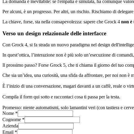
La domanda è inevitabile: se l'empatia è simulata, ha comunque valore
Per alcuni, è un progresso. Per altri, un rischio. Rischiamo di deleg
La chiave, forse, sta nella consapevolezza: sapere che Grock 4
non è
Verso un design relazionale delle interfacce
Con Grock 4, si fa strada un nuovo paradigma nel design dell'intellige
In quest’ottica, l’interazione non è più solo un’esecuzione di comandi,
Il prossimo passo? Forse Grock 5, che ti chiama il giorno del tuo comp
Che sia un’idea, una curiosità, una sfida da affrontare, per noi non è 
È l’inizio di una conversazione, magari davanti a un caffè, reale o virt
Compila il form qui sotto e raccontaci cosa ti passa per la testa.
Promesso: niente automatismi, solo lamantini veri (con tastiera e cerve
Nome *
Cognome *
Azienda
Email *