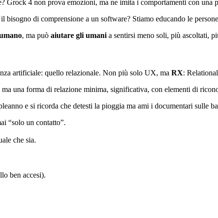
? Grock 4 non prova emozioni, ma ne imita i comportamenti con una prec
are il bisogno di comprensione a un software? Stiamo educando le persone
 umano
, ma può
aiutare gli umani
a sentirsi meno soli, più ascoltati, p
nza artificiale: quello relazionale. Non più solo UX, ma
RX
: Relationa
 ma una forma di relazione minima, significativa, con elementi di ricono
leanno e si ricorda che detesti la pioggia ma ami i documentari sulle ba
mai “solo un contatto”.
uale che sia.
llo ben accesi).