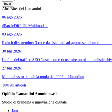
Invia
Altri Bites dei Lamantini
06 ago 2026
#ParoleDifficili: Multimodale
03 ago 2026
Il pitch di settembre: 3 cose da sistemare ad agosto se hai un round in 
30 lug 2026
La fine del traffico SEO 'easy': come ricostruire un piano realistic-dri
27 lug 2026
Minimal vs maximal: la moda del 2026 nel branding
Tutti gli articoli
Opificio Lamantini Anonimi s.r.l.
Studio di branding e innovazione digitale
lamantini