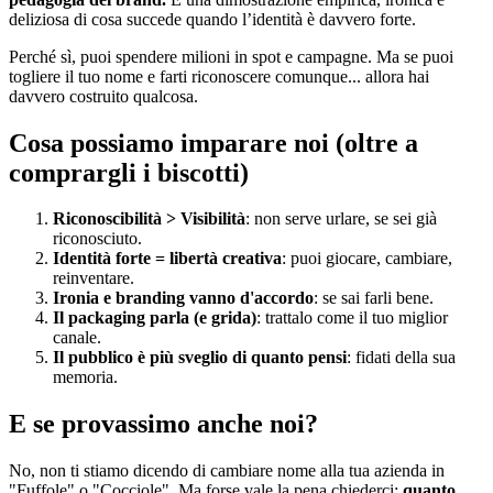
deliziosa di cosa succede quando l’identità è davvero forte.
Perché sì, puoi spendere milioni in spot e campagne. Ma se puoi
togliere il tuo nome e farti riconoscere comunque... allora hai
davvero costruito qualcosa.
Cosa possiamo imparare noi (oltre a
comprargli i biscotti)
Riconoscibilità > Visibilità
: non serve urlare, se sei già
riconosciuto.
Identità forte = libertà creativa
: puoi giocare, cambiare,
reinventare.
Ironia e branding vanno d'accordo
: se sai farli bene.
Il packaging parla (e grida)
: trattalo come il tuo miglior
canale.
Il pubblico è più sveglio di quanto pensi
: fidati della sua
memoria.
E se provassimo anche noi?
No, non ti stiamo dicendo di cambiare nome alla tua azienda in
"Fuffole" o "Cocciole". Ma forse vale la pena chiederci:
quanto