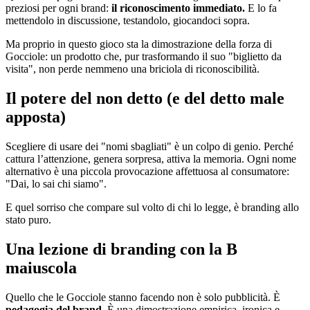
preziosi per ogni brand:
il riconoscimento immediato.
E lo fa
mettendolo in discussione, testandolo, giocandoci sopra.
Ma proprio in questo gioco sta la dimostrazione della forza di
Gocciole: un prodotto che, pur trasformando il suo "biglietto da
visita", non perde nemmeno una briciola di riconoscibilità.
Il potere del non detto (e del detto male
apposta)
Scegliere di usare dei "nomi sbagliati" è un colpo di genio. Perché
cattura l’attenzione, genera sorpresa, attiva la memoria. Ogni nome
alternativo è una piccola provocazione affettuosa al consumatore:
"Dai, lo sai chi siamo".
E quel sorriso che compare sul volto di chi lo legge, è branding allo
stato puro.
Una lezione di branding con la B
maiuscola
Quello che le Gocciole stanno facendo non è solo pubblicità. È
pedagogia del brand.
È una dimostrazione empirica, ironica e