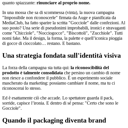
quanto spiazzante:
rinunciare al proprio nome.
In una mossa che sa di scommessa (vinta), la nuova campagna
"Impossibile non riconoscerle" firmata da Auge e pianificata da
MediaClub, ha fatto sparire la scritta "Gocciole" dalle confezioni. Al
suo posto? Una serie di pseudonimi improbabili, ironici e stravaganti
come "Chicciole", "Nocciogocce", "Biscottoli", "Zucchiole". Tutti
nomi fake. Ma il design, la forma, la palette e quell’iconica pioggia
di gocce di cioccolato… restano. E bastano.
Una strategia fondata sull'identità visiva
La forza della campagna sta tutta qui:
la riconoscibilità del
prodotto è talmente consolidata
che persino un cambio di nome
non riesce a confondere il pubblico. È un esperimento sociale
mascherato da marketing: possiamo cambiare il nome, ma tu ci
riconoscerai lo stesso.
Ed è esattamente ciò che accade. Lo spettatore guarda il pack,
sorride, capisce l’ironia. E dentro di sé pensa: "Certo che sono le
Gocciole".
Quando il packaging diventa brand