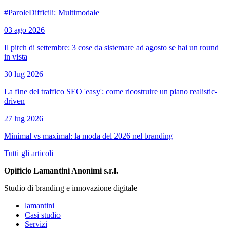
#ParoleDifficili: Multimodale
03 ago 2026
Il pitch di settembre: 3 cose da sistemare ad agosto se hai un round
in vista
30 lug 2026
La fine del traffico SEO 'easy': come ricostruire un piano realistic-
driven
27 lug 2026
Minimal vs maximal: la moda del 2026 nel branding
Tutti gli articoli
Opificio Lamantini Anonimi s.r.l.
Studio di branding e innovazione digitale
lamantini
Casi studio
Servizi