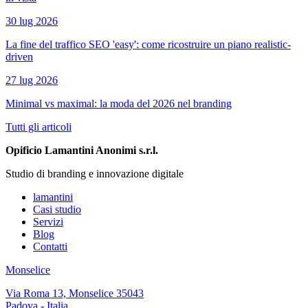
30 lug 2026
La fine del traffico SEO 'easy': come ricostruire un piano realistic-
driven
27 lug 2026
Minimal vs maximal: la moda del 2026 nel branding
Tutti gli articoli
Opificio Lamantini Anonimi s.r.l.
Studio di branding e innovazione digitale
lamantini
Casi studio
Servizi
Blog
Contatti
Monselice
Via Roma 13, Monselice 35043
Padova - Italia