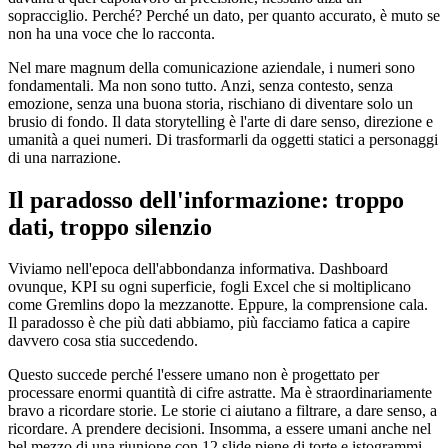
sopracciglio. Perché? Perché un dato, per quanto accurato, è muto se
non ha una voce che lo racconta.
Nel mare magnum della comunicazione aziendale, i numeri sono
fondamentali. Ma non sono tutto. Anzi, senza contesto, senza
emozione, senza una buona storia, rischiano di diventare solo un
brusio di fondo. Il data storytelling è l'arte di dare senso, direzione e
umanità a quei numeri. Di trasformarli da oggetti statici a personaggi
di una narrazione.
Il paradosso dell'informazione: troppo
dati, troppo silenzio
Viviamo nell'epoca dell'abbondanza informativa. Dashboard
ovunque, KPI su ogni superficie, fogli Excel che si moltiplicano
come Gremlins dopo la mezzanotte. Eppure, la comprensione cala.
Il paradosso è che più dati abbiamo, più facciamo fatica a capire
davvero cosa stia succedendo.
Questo succede perché l'essere umano non è progettato per
processare enormi quantità di cifre astratte. Ma è straordinariamente
bravo a ricordare storie. Le storie ci aiutano a filtrare, a dare senso, a
ricordare. A prendere decisioni. Insomma, a essere umani anche nel
bel mezzo di una riunione con 12 slide piene di torte e istogrammi.