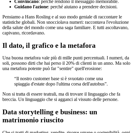
Convincano
: perché rendono il messaggio memorabile.
Guidano l'azione
: perché aiutano a prendere decisioni.
Pensiamo a Hans Rosling e al suo modo geniale di raccontare le
statistiche globali. Non snocciolava numeri: raccontava l'evoluzione
della salute del mondo come una saga familiare. E tutti ascoltavano,
capivano, ricordavano.
Il dato, il grafico e la metafora
Una buona metafora vale più di mille punti percentuali. I numeri, da
soli, possono dirti che hai perso il 20% di clienti in un anno. Ma solo
una metafora potente può far "sentire" quell'erosione:
“Il nostro customer base si è svuotato come una
spiaggia d'estate dopo l'ultima corsa dell'autobus”.
Non si tratta di essere teatrali, ma di trovare il linguaggio che fa
breccia. Un linguaggio che si agganci al vissuto delle persone.
Data storytelling e business: un
matrimonio riuscito
Che si tratti di marketing, vendite, risorse umane o sostenibilità, ogni