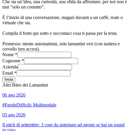
Che sia un’idea, una curiosità, una sfida da affrontare, per noi non è
mai “solo un contatto”.
È l’inizio di una conversazione, magari davanti a un caffè, reale o
virtuale che sia.
Compila il form qui sotto e raccontaci cosa ti passa per la testa.
Promesso: niente automatismi, solo lamantini veri (con tastiera e
cervello ben accesi).
Nome *
Cognome *
Azienda
Email *
Invia
Altri Bites dei Lamantini
06 ago 2026
#ParoleDifficili: Multimodale
03 ago 2026
Il pitch di settembre: 3 cose da sistemare ad agosto se hai un round
in vista