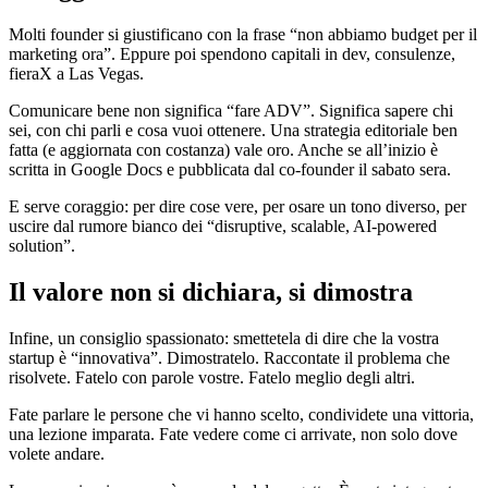
Molti founder si giustificano con la frase “non abbiamo budget per il
marketing ora”. Eppure poi spendono capitali in dev, consulenze,
fieraX a Las Vegas.
Comunicare bene non significa “fare ADV”. Significa sapere chi
sei, con chi parli e cosa vuoi ottenere. Una strategia editoriale ben
fatta (e aggiornata con costanza) vale oro. Anche se all’inizio è
scritta in Google Docs e pubblicata dal co-founder il sabato sera.
E serve coraggio: per dire cose vere, per osare un tono diverso, per
uscire dal rumore bianco dei “disruptive, scalable, AI-powered
solution”.
Il valore non si dichiara, si dimostra
Infine, un consiglio spassionato: smettetela di dire che la vostra
startup è “innovativa”. Dimostratelo. Raccontate il problema che
risolvete. Fatelo con parole vostre. Fatelo meglio degli altri.
Fate parlare le persone che vi hanno scelto, condividete una vittoria,
una lezione imparata. Fate vedere come ci arrivate, non solo dove
volete andare.