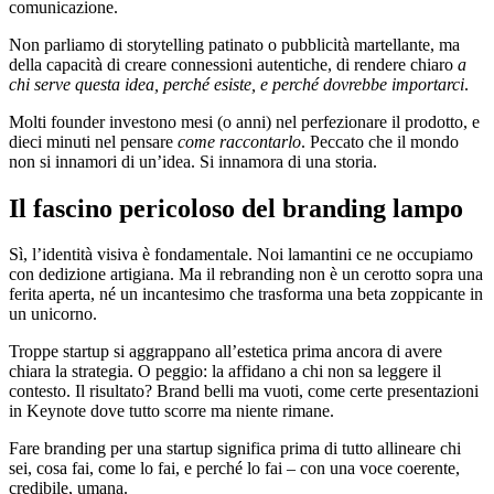
comunicazione.
Non parliamo di storytelling patinato o pubblicità martellante, ma
della capacità di creare connessioni autentiche, di rendere chiaro
a
chi serve questa idea, perché esiste, e perché dovrebbe importarci
.
Molti founder investono mesi (o anni) nel perfezionare il prodotto, e
dieci minuti nel pensare
come raccontarlo
. Peccato che il mondo
non si innamori di un’idea. Si innamora di una storia.
Il fascino pericoloso del branding lampo
Sì, l’identità visiva è fondamentale. Noi lamantini ce ne occupiamo
con dedizione artigiana. Ma il rebranding non è un cerotto sopra una
ferita aperta, né un incantesimo che trasforma una beta zoppicante in
un unicorno.
Troppe startup si aggrappano all’estetica prima ancora di avere
chiara la strategia. O peggio: la affidano a chi non sa leggere il
contesto. Il risultato? Brand belli ma vuoti, come certe presentazioni
in Keynote dove tutto scorre ma niente rimane.
Fare branding per una startup significa prima di tutto allineare chi
sei, cosa fai, come lo fai, e perché lo fai – con una voce coerente,
credibile, umana.