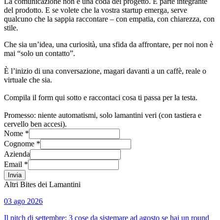
La comunicazione non è una coda del progetto. È parte integrante
del prodotto. E se volete che la vostra startup emerga, serve
qualcuno che la sappia raccontare – con empatia, con chiarezza, con
stile.
Che sia un’idea, una curiosità, una sfida da affrontare, per noi non è
mai “solo un contatto”.
È l’inizio di una conversazione, magari davanti a un caffè, reale o
virtuale che sia.
Compila il form qui sotto e raccontaci cosa ti passa per la testa.
Promesso: niente automatismi, solo lamantini veri (con tastiera e
cervello ben accesi).
Nome *
Cognome *
Azienda
Email *
Invia
Altri Bites dei Lamantini
03 ago 2026
Il pitch di settembre: 3 cose da sistemare ad agosto se hai un round