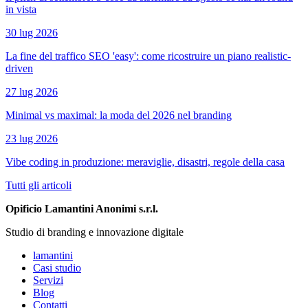
in vista
30 lug 2026
La fine del traffico SEO 'easy': come ricostruire un piano realistic-
driven
27 lug 2026
Minimal vs maximal: la moda del 2026 nel branding
23 lug 2026
Vibe coding in produzione: meraviglie, disastri, regole della casa
Tutti gli articoli
Opificio Lamantini Anonimi s.r.l.
Studio di branding e innovazione digitale
lamantini
Casi studio
Servizi
Blog
Contatti